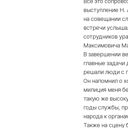
Все это сопров
выступление Н. 
на совещании сл
встречи услыша
сотрудников ура
Максимовича Ма
В завершении ве
главные задачи 
решали люди с г
Он напомнил о 
милиция меня б
такую же высоку
годы службы, пр
народа к органа
Также на сцену