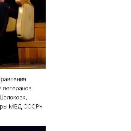
правления
и ветеранов
 Щелоков»,
торы МВД СССР»