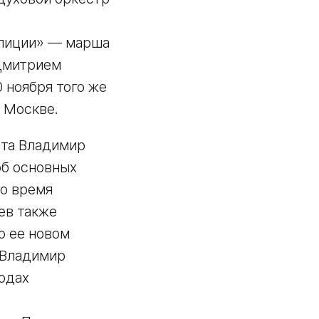
илиции» — марша
 Дмитрием
 ноября того же
в Москве.
ета Владимир
об основных
то время
ев также
о ее новом
 Владимир
годах