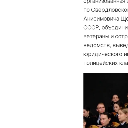
организованная
по Свердловской
Анисимовича Ще
СССР, объединил
ветераны и сотр
ведомств, вывед
юридического ин
полицейских кла