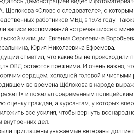
ождалось демонстрацией видео и фотоматериал
А. Щелокова «Слово о следователе», с которым
едственных работников МВД в 1978 году. Такж
ли записи воспоминаний встречавшихся с мин
льской милиции: Евгения Сергеевича Воробьев
салыкина, Юрия Николаевича Ефремова.
дущий отметил, что какие бы не происходили п
для ОВД остаются прежними. И очень важно, чт
орячим сердцем, холодной головой и чистыми 
ходившем во времена Щёлокова в народе выраж
ережет!» и пожелал современным полицейским
ю оценку граждан, а курсантам, у которых впе
иложить все усилия, чтобы вернуть всенародн
м внутренних дел.
 были приглашены уважаемые ветераны долгие 