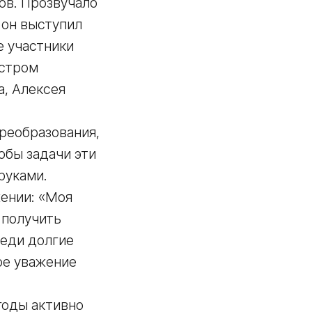
ов. Прозвучало
 он выступил
е участники
истром
а, Алексея
реобразования,
обы задачи эти
руками.
ении: «Моя
 получить
реди долгие
ое уважение
годы активно