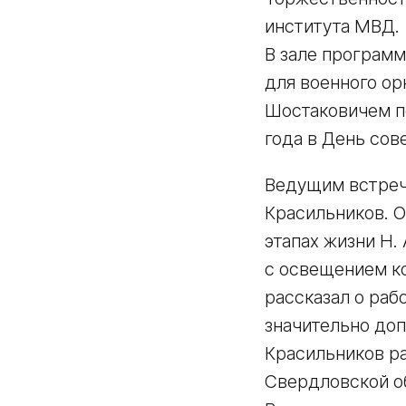
института МВД.
В зале програм
для военного ор
Шостаковичем по
года в День сов
Ведущим встреч
Красильников. 
этапах жизни Н.
с освещением к
рассказал о раб
значительно до
Красильников ра
Свердловской о