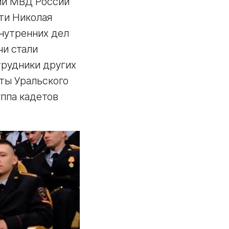
ии МВД России
ти Николая
нутренних дел
чи стали
трудники других
ты Уральского
уппа кадетов