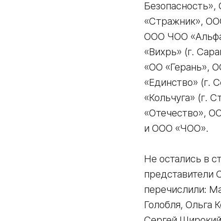
Безопасность»,
«Стражник», ООО
ООО ЧОО «Альфа
«Вихрь» (г. Сар
«ОО «Герань», 
«Единство» (г.
«Кольчуга» (г. 
«Отечество», О
и ООО «ЧОО».
Не остались в с
представители 
перечислили: Ма
Голобля, Ольга 
Сергей Широкий,