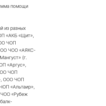
сумма помощи
й из разных
ЧОП «АКБ «Щит»,
ООО ЧОП
ООО ЧОО «АЯКС-
ангуст» (г.
ОП «Аргус»,
ООО ЧОП
», ООО ЧОП
ЧОП «Альтаир»,
 ЧОО «Рубеж
балк-