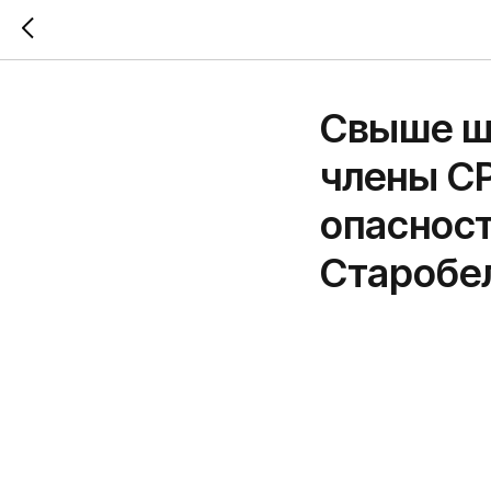
Свыше ш
члены С
опаснос
Старобе