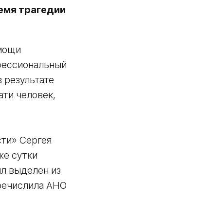
емя трагедии
мощи
фессиональный
в результате
ти человек,
сти» Сергея
же сутки
ыл выделен из
речислила АНО