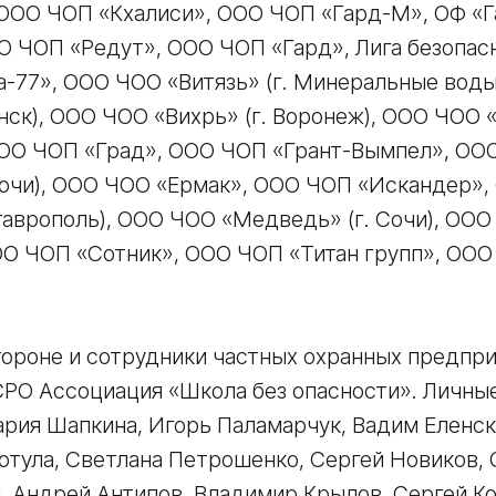
 ООО ЧОП «Кхалиси», ООО ЧОП «Гард-М», ОФ «Г
 ЧОП «Редут», ООО ЧОП «Гард», Лига безопасн
-77», ООО ЧОО «Витязь» (г. Минеральные вод
анск), ООО ЧОО «Вихрь» (г. Воронеж), ООО ЧОО
ООО ЧОП «Град», ООО ЧОП «Грант-Вымпел», ОО
 Сочи), ООО ЧОО «Ермак», ООО ЧОП «Искандер»
Ставрополь), ООО ЧОО «Медведь» (г. Сочи), ОО
ОО ЧОП «Сотник», ООО ЧОП «Титан групп», ООО
тороне и сотрудники частных охранных предпри
СРО Ассоциация «Школа без опасности». Личны
рия Шапкина, Игорь Паламарчук, Вадим Еленск
Котула, Светлана Петрошенко, Сергей Новиков, 
 Андрей Антипов, Владимир Крылов, Сергей Ко