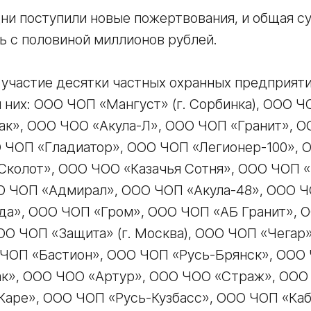
ни поступили новые пожертвования, и общая 
ь с половиной миллионов рублей.
 участие десятки частных охранных предприяти
 них: ООО ЧОП «Мангуст» (г. Сорбинка), ООО 
к», ООО ЧОО «Акула-Л», ООО ЧОП «Гранит», 
ЧОП «Гладиатор», ООО ЧОП «Легионер-100», 
Сколот», ООО ЧОО «Казачья Сотня», ООО ЧОП «М
ОО ЧОП «Адмирал», ООО ЧОП «Акула-48», ООО Ч
а», ООО ЧОП «Гром», ООО ЧОП «АБ Гранит», 
О ЧОП «Защита» (г. Москва), ООО ЧОП «Чегар
 ЧОП «Бастион», ООО ЧОП «Русь-Брянск», ООО 
к», ООО ЧОО «Артур», ООО ЧОО «Страж», ООО
Каре», ООО ЧОП «Русь-Кузбасс», ООО ЧОП «Каб