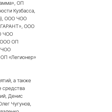
амма», ОП
ости Кузбасса,
ы), ООО ЧОО
 «ГАРАНТ», ООО
О ЧОО
, ООО ОП
О ЧОО
 ОП «Легионер»
ятий, а также
е средства
ий, Денис
Олег Чугунов,
валенко,