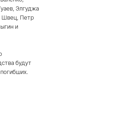
уаев, Элгуджа
г Швец, Петр
ыгин и
ю
дства будут
 погибших.