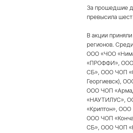
За прошедшие д
превысила шест
В акции приняли
регионов. Среди
ООО «ЧОО «Нима
«ПРОФФИ», ООО 
СБ», ООО ЧОП «
Георгиевск), О
ООО ЧОП «Армад
«НАУТИЛУС», ОО
«Криптон», ООО
ООО ЧОП «Конча
СБ», ООО ЧОП «