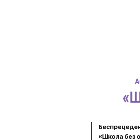
Беспрецеден
«Школа без 