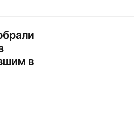
обрали
з
вшим в