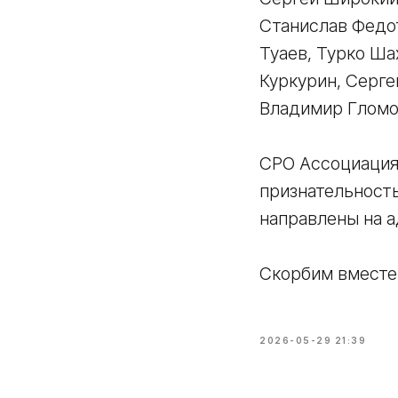
Станислав Федот
Туаев, Турко Ша
Куркурин, Серг
Владимир Гломо
СРО Ассоциация
признательность
направлены на 
Скорбим вместе
2026-05-29 21:39