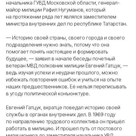
начальника ГУВД Московской области, генерал-
майор милиции Рафил Нугуманов, который
на протяжении ряда лет являлся заместителем
министра внутренних дел по республике Татарстан.
— Историю своей страны, своего города и своего
подразделения нужно знать, потому что она
помогает понять настоящее и формировать
будущее, — заявил в начале беседы почетный
ветеран МВД полковник милиции Евгений Гатцук, —
ведь изучая успехи и неудачи прошлого, можно
избежать повторения ошибок и учиться на опыте
наших предшественников. Её нельзя переписывать
в угоду политической конъюнктуре.
Евгений Гатцук, вкратце поведал историю своей
службы в органах внутренних дел. В 1969 году
по направлению трудового коллектива он пришёл
работать в милицию. И прошел путь от постового
милиционера до заместителя начальника УВД